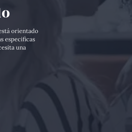
do
 está orientado
s especificas
cesita una