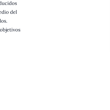
educidos
edio del
dos.
 objetivos