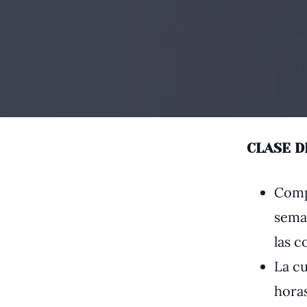
CLASE D
Comp
seman
las c
La cu
horas