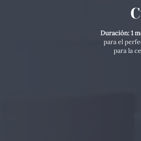
C
Duración: 1 m
para el perf
para la c