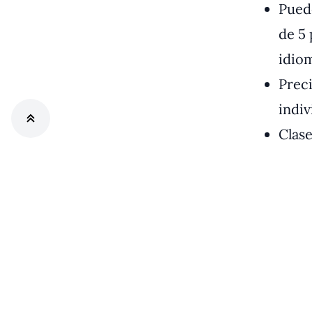
Puede
de 5
idiom
Preci
indiv
Clase